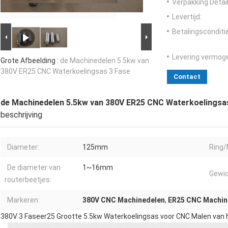
Verpakking Detail
Levertijd:
Betalingsconditi
Levering vermog
Grote Afbeelding :
de Machinedelen 5.5kw van
380V ER25 CNC Waterkoelingsas 3 Fase
Contact
de Machinedelen 5.5kw van 380V ER25 CNC Waterkoelingsa
beschrijving
Diameter:
125mm
Ring/
De diameter van
1~16mm
Gewic
routerbeetjes:
Markeren:
380V CNC Machinedelen
,
ER25 CNC Machin
380V 3 Faseer25 Grootte 5.5kw Waterkoelingsas voor CNC Malen van