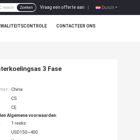
Vraag een offerte aan
|
Dutch
Zoeken
KWALITEITSCONTROLE
CONTACTEER ONS
erkoelingsas 3 Fase
mst:
China
CS
CE
den Algemene voorwaarden:
:
1 reeks
USD150~400