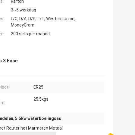
s:
Karton
3~5 werkdag
es:
L/C, D/A, D/P, T/T, Western Union,
MoneyGram
en:
200 sets per maand
s 3 Fase
Noot:
ER25
25.5kgs
ht:
edelen
,
5.5kw waterkoelingsas
 het Router het Marmeren Metaal