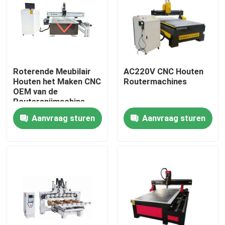
Over ons
Fabrieksreis
Roterende Meubilair
AC220V CNC Houten
Houten het Maken CNC
Routermachines
OEM van de
Kwaliteitscontrole
Routersnijmachine
ODM
Aanvraag sturen
Aanvraag sturen
Contacteer ons
Fiberlaser snijmachine
Co2-Lasersnijmachine
de snijmachine van de metaallaser