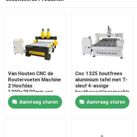
Van Houten CNC de
Cnc 1325 houtfrees
Routervoeten Machine
aluminium tafel met T-
2 Hoofdas
sleuf 4-assige
1300x2500mm van
houtbewerkingsmachine
Thuis
4X8 Gebied
Aanvraag sturen
Aanvraag sturen
Producten
Videos