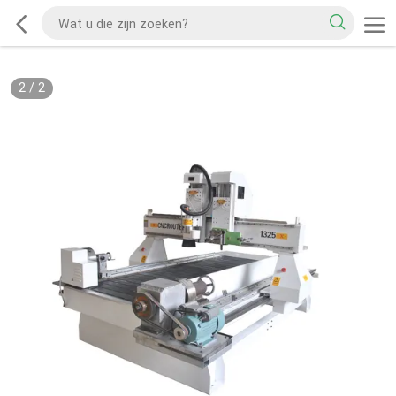
2
/
2