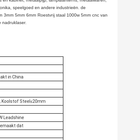
s en kabinet, metaalpijp, lamp&lanterns, metaalwaren, 
onika, speelgoed en andere industrieën. de 
2mm 3mm 5mm 6mm Roestvrij staal 1000w 5mm cnc van 
e nadruklaser.
t in China
, Koolstof Steel≤20mm
W Leadshine
gemaakt dat