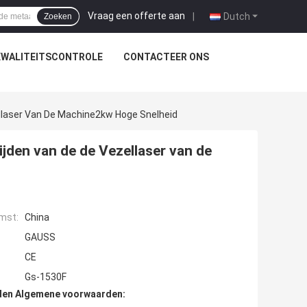
Vraag een offerte aan
|
Dutch
Zoeken
KWALITEITSCONTROLE
CONTACTEER ONS
llaser Van De Machine2kw Hoge Snelheid
jden van de de Vezellaser van de
mst:
China
GAUSS
CE
Gs-1530F
den Algemene voorwaarden: