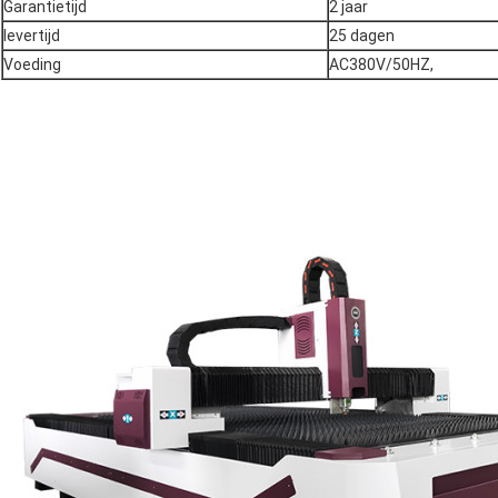
Garantietijd
2 jaar
levertijd
25 dagen
Voeding
AC380V/50HZ,