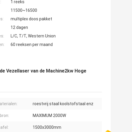
:
1 reeks
11500~16500
s:
multiplex doos pakket
12 dagen
es:
L/C, T/T, Western Union
en:
60 reeksen per maand
 de Vezellaser van de Machine2kw Hoge
aterialen:
roestvrij staal koolstofstaal enz
bron:
MAXIMUM 2000W
afel:
1500x3000mm