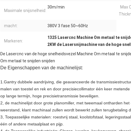
30m/min
Max C
Maximale snijsnelheid:
Thick
macht:
380V 3 fase 50~60Hz
1325 Lasercnc Machine Om metaal te snijd
Markeren:
2KW de Lasersnijmachine van de hoge snel
De Lasercnc van de hoge snelheidsvezel Machine Om metaal te snij
Om metaal te snijden snijden
De Eigenschappen van de machinelijst:
1.Gantry dubbele aandrijving, die geavanceerde de transmissiestructuu
malen van toestel en rek en door precisiecollimator één keer metend
op lange termijn, hoge precisietransmissie beveiligen.
2, de machinelijst door grote planomiller, met tweemaal ontharden het
weerstand, klant machinaal zullen wordt bewerkt zullen terugbetaling 
3, Toepasselijke materialen: roestvrij staal, koolstofstaal, legeringsstaal
één of andere metaalplaat en pijp.