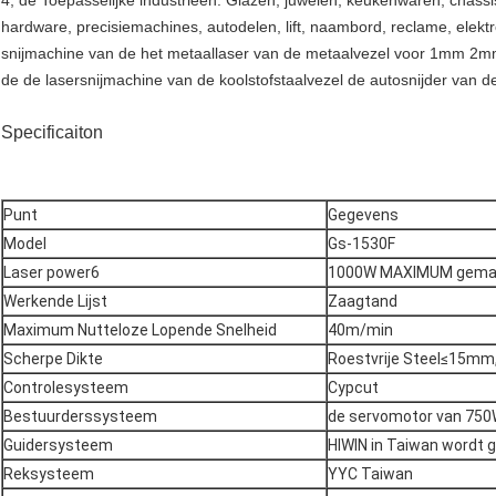
4, de Toepasselijke industrieën: Glazen, juwelen, keukenwaren, chassi
hardware, precisiemachines, autodelen, lift, naambord, reclame, elektr
snijmachine van de het metaallaser van de metaalvezel voor 1mm 
de de lasersnijmachine van de koolstofstaalvezel de autosnijder van d
Specificaiton
Punt
Gegevens
Model
Gs-1530F
Laser power6
1000W MAXIMUM gemaak
Werkende Lijst
Zaagtand
Maximum Nutteloze Lopende Snelheid
40m/min
Scherpe Dikte
Roestvrije Steel≤15mm
Controlesysteem
Cypcut
Bestuurderssysteem
de servomotor van 750
Guidersysteem
HIWIN in Taiwan wordt 
Reksysteem
YYC Taiwan